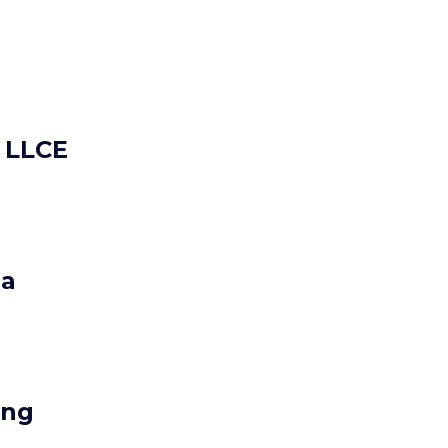
e LLCE
ia
ing