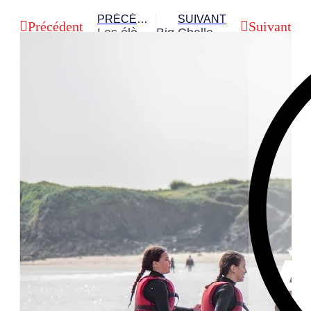
PRÉCÉDENT
SUIVANT
Précédent
Suivant
Les élèves de 5e2 partagent un moment convivial à Trampoline 44
Big Challenge : les élèves de 6e récompensés
Plus d'articles...