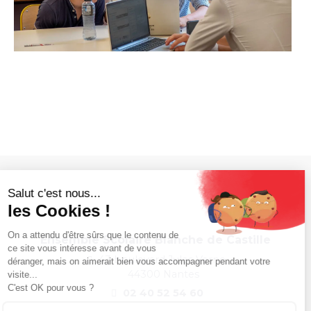
Ensemble Scolaire Blanche de Castille
43 boulevard Jules Verne,
44300 Nantes
02 40 52 54 60