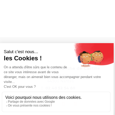
Ensemble Scolaire Blanche de Castille
43 boulevard Jules Verne,
44300 Nantes
02 40 52 54 60