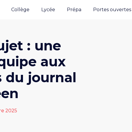
Collège
Lycée
Prépa
Portes ouvertes
jet : une
quipe aux
du journal
éen
re 2025