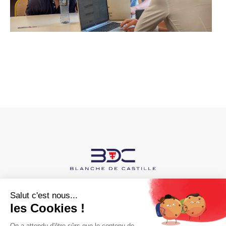
Ensemble Scolaire Blanche de Castille
43 boulevard Jules Verne,
44300 Nantes