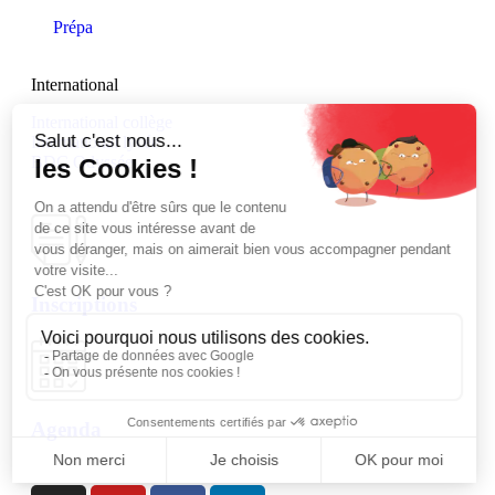
Prépa
International
International collège
International lycée
BDC Odyssée
Inscriptions
Agenda