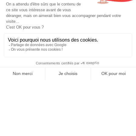
Soutien matériel et financier
Une association fondée
sur le bénévolat
Agenda
L’APEL n’existe que grâce à l’engagement de parents
bénévoles, reconnaissables à leur enthousiasme et leur
disponibilité.
selon son temps, ses envies
Chacun peut s’impliquer
et ses compétences
:
un coup de main ponctuel lors d’un événement,
ou un engagement plus régulier au sein de l’équipe.
Toutes les énergies comptent !